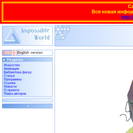
С
Вся новая инфор
http:
Разделы
Искусство
Анимация
Библиотека фигур
Статьи
Программы
Ссылки
Новости
О проекте
Поиск авторов