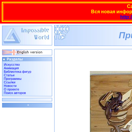
С
Вся новая инфор
http:
Пр
Разделы
Искусство
Анимация
Библиотека фигур
Статьи
Программы
Ссылки
Новости
О проекте
Поиск авторов