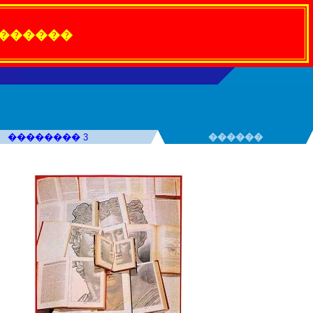
 ������
�������� 3
������