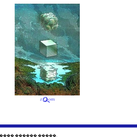
���� ������ �����.