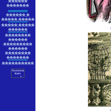
������
�������
������ �
����� �����
�����-�����
������
��������
������
���������
������
��������
�������
����������