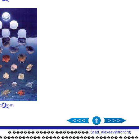
� ������ ����� ���������. (
vlad_alexeev@front.ru
)
 ���������� ����� ��������� ������ � ����