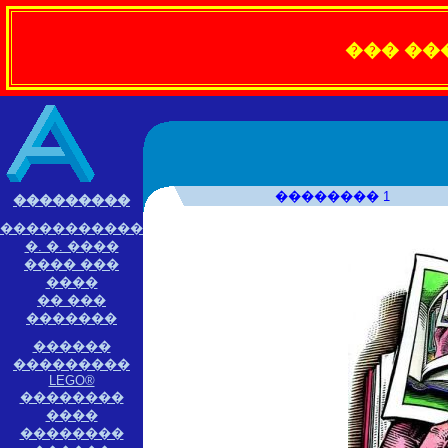
��� ��
�������� 1
���������
�����������
�. �. ����
���� ���
����
�� ���
�������
������
���������
LEGO®
��������
����
��������