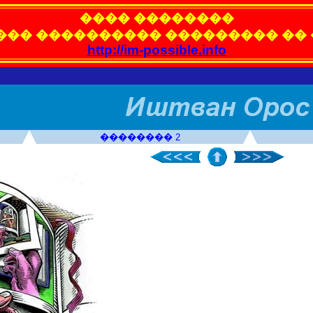
���� ��������
��� ���������� ��������� ��
http://im-possible.info
�������� 2