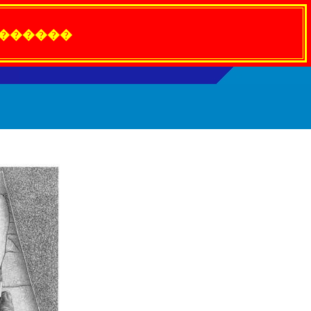
 ������