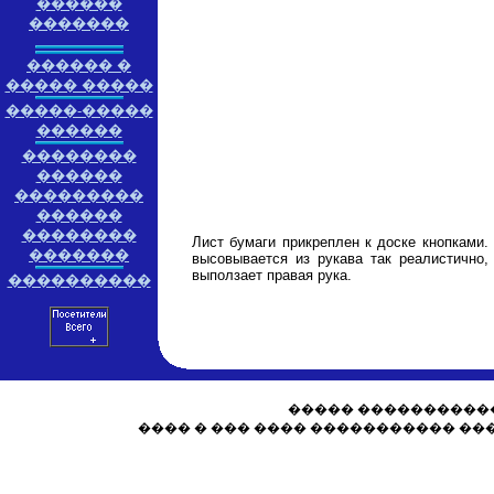
������
�������
������ �
����� �����
�����-�����
������
��������
������
���������
������
��������
Лист бумаги прикреплен к доске кнопками.
�������
высовывается из рукава так реалистично,
выползает правая рука.
����������
����� �����������
���� � ��� ���� ����������� ��