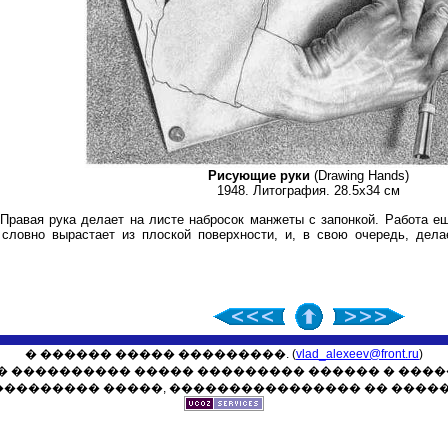
Рисующие руки
(Drawing Hands)
1948. Литография. 28.5x34 см
 Правая рука делает на листе набросок манжеты с запонкой. Работа ещ
 словно вырастает из плоской поверхности, и, в свою очередь, дела
� ������ ����� ���������. (
vlad_alexeev@front.ru
)
 ���������� ����� ��������� ������ � ����
��������� �����, ���������������� �� �����,