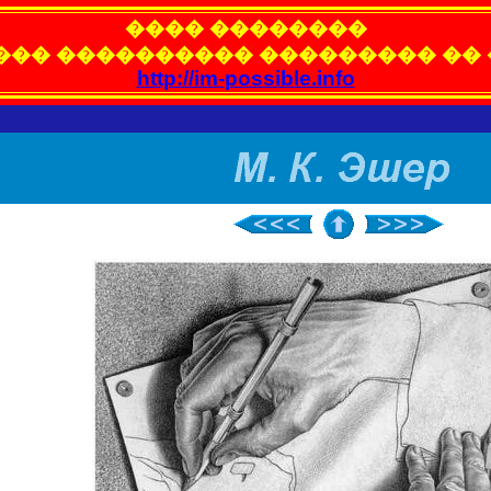
���� ��������
��� ���������� ��������� ��
http://im-possible.info