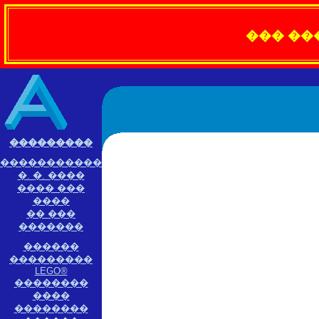
��� ��
���������
�����������
�. �. ����
���� ���
����
�� ���
�������
������
���������
LEGO®
��������
����
��������